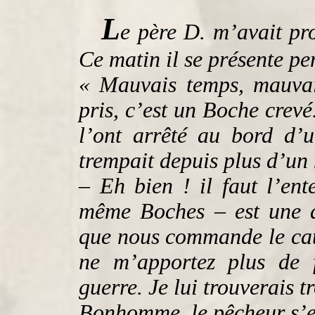
L
e père D. m’avait pro
Ce matin il se présente p
« Mauvais temps, mauvai
pris, c’est un Boche crevé
l’ont arrêté au bord d’un
trempait depuis plus d’un 
– Eh bien ! il faut l’ent
même Boches – est une d
que nous commande le ca
ne m’apportez plus de f
guerre. Je lui trouverais t
Bonhomme, le pêcheur s’e