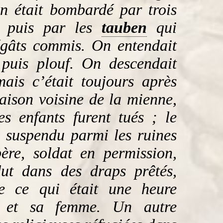
n était bombardé par trois
e puis par les
tauben
qui
égâts commis. On entendait
s puis plouf. On descendait
ais c’était toujours après
aison voisine de la mienne,
s enfants furent tués ; le
, suspendu parmi les ruines
ère, soldat en permission,
dut dans des draps prêtés,
de ce qui était une heure
s et sa femme. Un autre