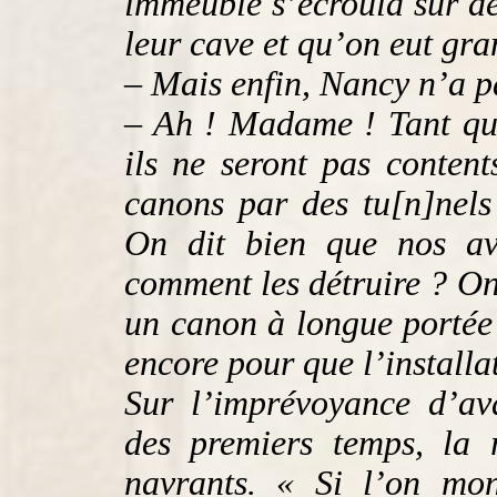
immeuble s’écroula sur de
leur cave et qu’on eut gran
– Mais enfin, Nancy n’a pa
– Ah ! Madame ! Tant qu’i
ils ne seront pas content
canons par des tu[n]nels 
On dit bien que nos av
comment les détruire ? On
un canon à longue portée 
encore pour que l’installat
Sur l’imprévoyance d’ava
des premiers temps, la 
navrants. « Si l’on mon