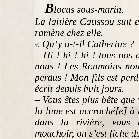
B
locus sous-marin.
La laitière Catissou suit 
ramène chez elle.
« Qu’y a-t-il Catherine ?
– Hi ! hi ! hi ! tous nos 
nous ! Les Roumains nou
perdus ! Mon fils est perd
écrit depuis huit jours.
– Vous êtes plus bête que 
la lune est accroché[e] à
dans la rivière, vous l
mouchoir, on s’est fiché de