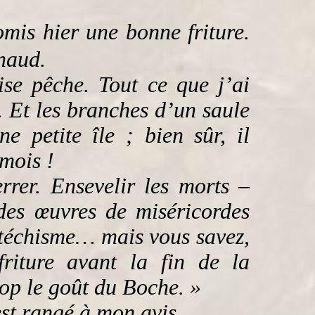
mis hier une bonne friture.
enaud.
se pêche. Tout ce que j’ai
. Et les branches d’un saule
e petite île ; bien sûr, il
mois !
errer. Ensevelir les morts –
es œuvres de miséricordes
téchisme… mais vous savez,
riture avant la fin de la
rop le goût du Boche. »
st rangé à mon avis.