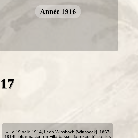
Année 1916
917
« Le 19 août 1914, Léon Winsbach [Winsback] [1867-
1914], pharmacien en ville basse, fut exécuté par les