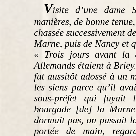
V
isite d’une dame 
manières, de bonne tenue
chassée successivement de 
Marne, puis de Nancy et qui
« Trois jours avant la 
Allemands étaient à Brie
fut aussitôt adossé à un m
les siens parce qu’il ava
sous-préfet qui fuyait
bourgade [de] la Marne
dormait pas, on passait l
portée de main, regard