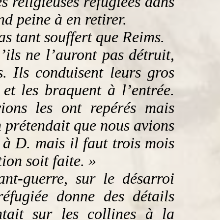
s religieuses réfugiées dans
d peine à en retirer.
s tant souffert que Reims.
ls ne l’auront pas détruit,
s. Ils conduisent leurs gros
et les braquent à l’entrée.
ions les ont repérés mais
 prétendait que nous avions
à D. mais il faut trois mois
ion soit faite. »
nt-guerre, sur le désarroi
réfugiée donne des détails
tait sur les collines à la