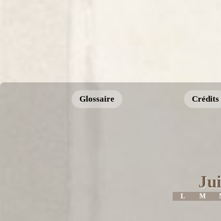
Glossaire
Crédits
Jui
L
M