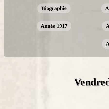
Biographie
A
Année 1917
A
A
Vendredi