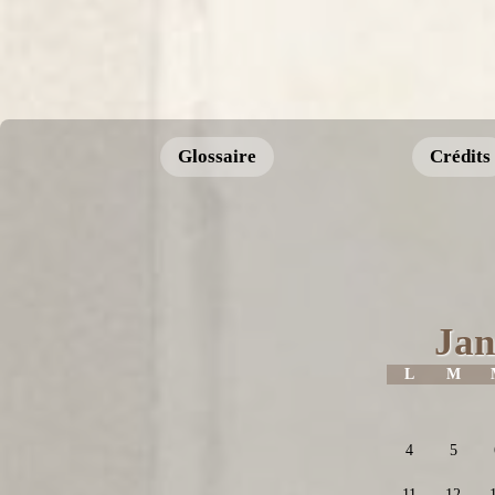
Glossaire
Crédits
Jan
L
M
4
5
11
12