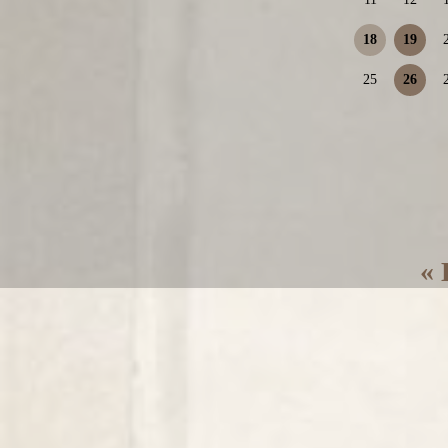
18
19
25
26
« 