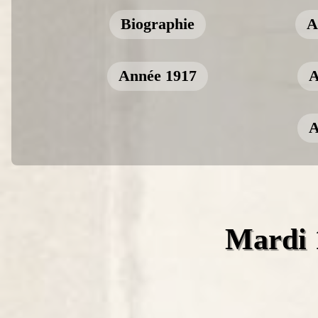
Biographie
A
Année 1917
A
A
Mardi 