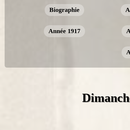
Biographie
A
Année 1917
A
A
Dimanche