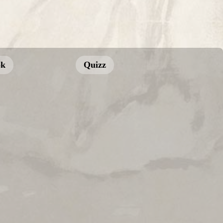
ok
Quizz