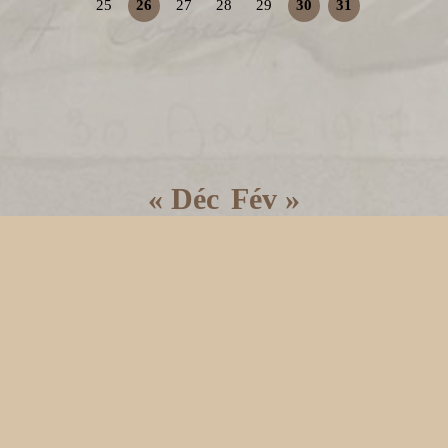
25
26
27
28
29
30
31
« Déc
Fév »