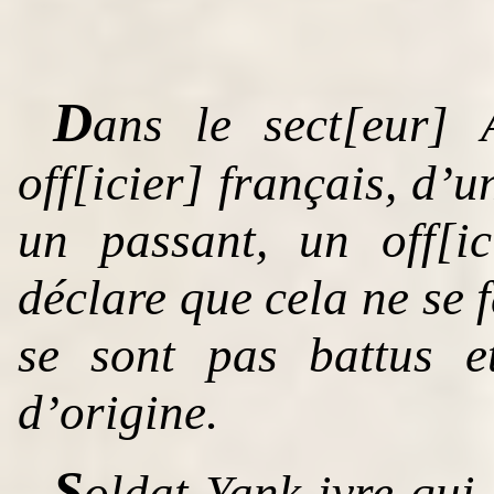
D
ans le sect[eur] 
off[icier] français, d’
un passant, un off[i
déclare que cela ne se f
se sont pas battus e
d’origine.
S
oldat Yank ivre qu