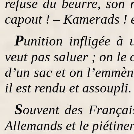
refuse du beurre, son
capout ! – Kamerads ! e
P
unition infligée à
veut pas saluer ; on le 
d’un sac et on l’emmèn
il est rendu et assoupli.
S
ouvent des Françai
Allemands et le piétinen