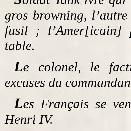
gros browning, l’autre
fusil ; l’Amer[icain]
table.
L
e colonel, le fac
excuses du commandant
L
es Français se ve
Henri IV.