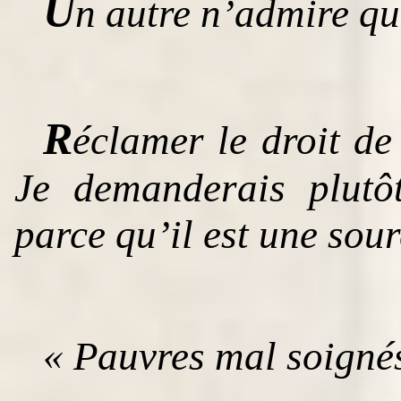
U
n autre n’admire qu
R
éclamer le droit de
Je demanderais plutô
parce qu’il est une sou
« Pauvres mal soigné