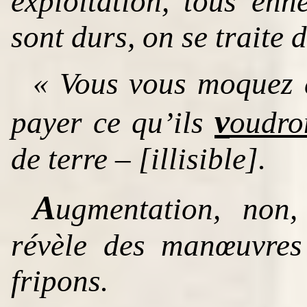
exploitation, tous en
sont durs, on se traite 
« Vous vous moquez d
v
payer ce qu’ils
oudro
de terre – [illisible].
A
ugmentation, non,
révèle des manœuvres
fripons.