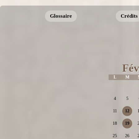
Glossaire
Crédits
Fév
L
M
4
5
11
12
18
19
25
26