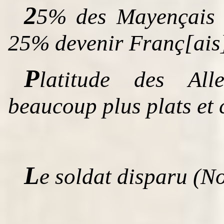
2
5% des Mayençais v
25% devenir Franç[ais] 
P
latitude des Al
beaucoup plus plats et
L
e soldat disparu (No