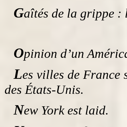
G
aîtés de la grippe :
O
pinion d’un Améric
L
es villes de France s
des États-Unis.
N
ew York est laid.