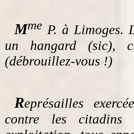
me
M
P. à Limoges. L
un hangard (
sic
), c
(débrouillez-vous !)
R
eprésailles exerc
contre les citadins