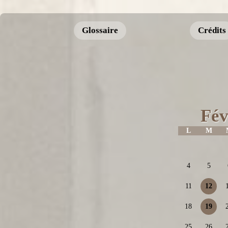
Glossaire
Crédits
Fév
L
M
4
5
11
12
18
19
25
26