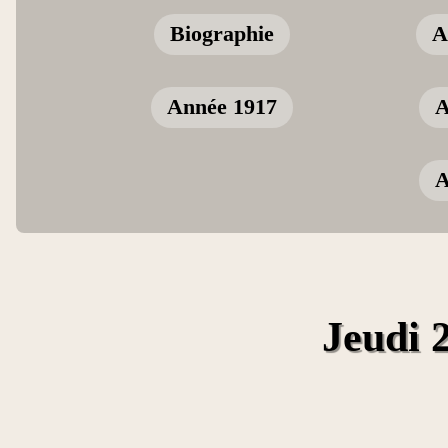
Biographie
A
Année 1917
A
A
Jeudi 