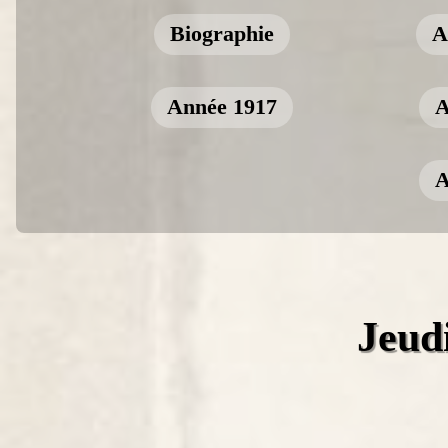
Biographie
A
Année 1917
A
A
Jeudi