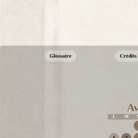
Glossaire
Crédits
Av
L
M
6
7