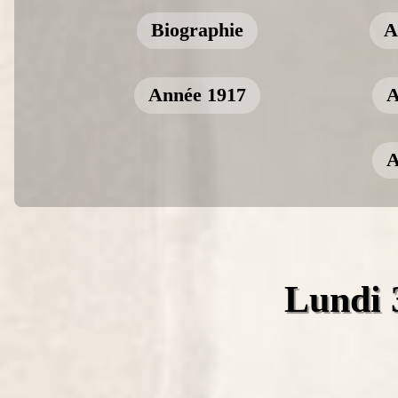
Biographie
A
Année 1917
A
A
Lundi 