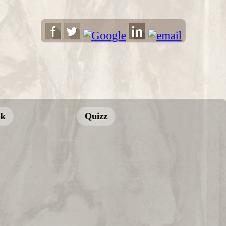
ok
Quizz