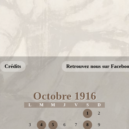
Crédits
Retrouvez nous sur Facebo
Octobre 1916
L
M
M
J
V
S
D
1
2
3
4
5
6
7
8
9