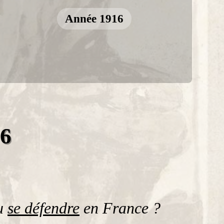
Année 1916
16
u
se défendre
en France ?