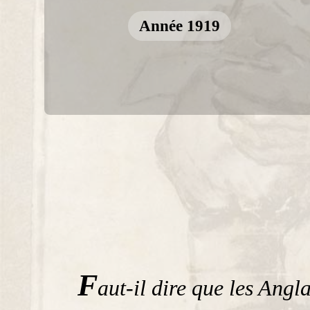
Année 1919
F
aut-il dire que les Angl