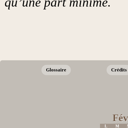
qu’une part minime.
Glossaire
Crédits
Fév
L
M