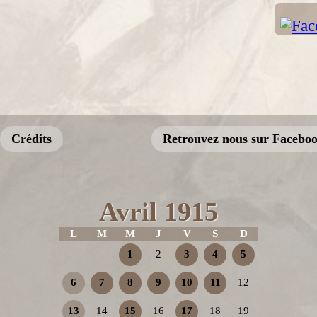
Crédits
Retrouvez nous sur Facebo
Avril 1915
L
M
M
J
V
S
D
1
2
3
4
5
6
7
8
9
10
11
12
13
14
15
16
17
18
19