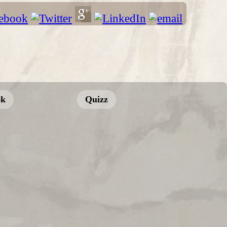
ok
Quizz