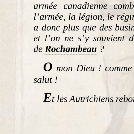
armée canadienne comb
l’armée, la légion, le rég
a donc plus que des bus
et l’on ne s’y souvient
de
Rochambeau
?
O
mon Dieu ! comme vo
salut !
E
t les Autrichiens re