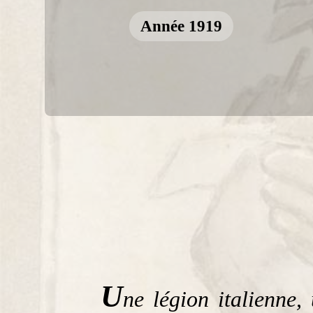
Année 1919
U
ne légion italienne