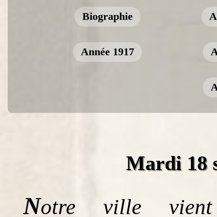
Biographie
A
Année 1917
A
A
Mardi 18 
N
otre ville vien