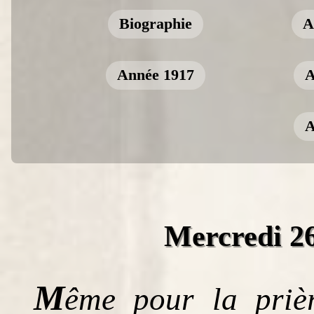
Biographie
A
Année 1917
A
A
Mercredi 2
M
ême pour la priè