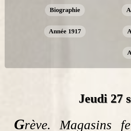
Biographie
A
Année 1917
A
A
Jeudi 27 
G
rève. Magasins f