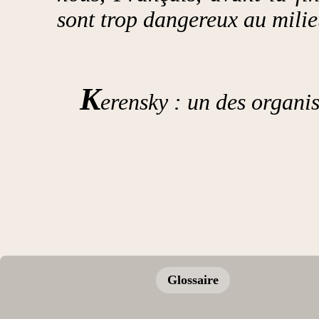
sont trop dangereux au milieu
K
erensky : un des organi
Glossaire