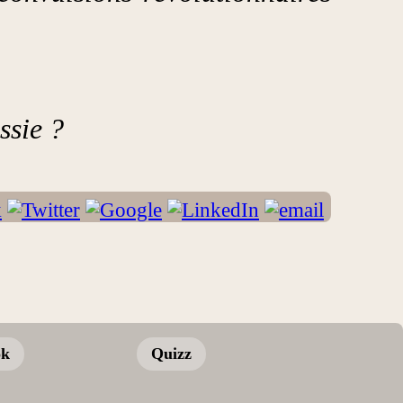
ssie ?
ok
Quizz