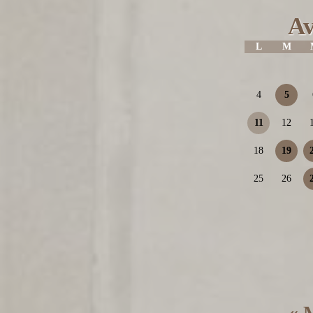
Av
L
M
4
5
11
12
18
19
25
26
« 