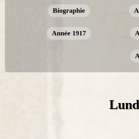
Biographie
A
Année 1917
A
A
Lundi