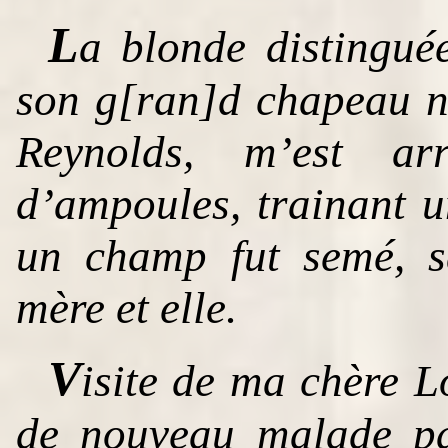
L
a blonde distingué
son g[ran]d chapeau n
Reynolds, m’est ar
d’ampoules, trainant 
un champ fut semé, sa
mère et elle.
V
isite de ma chère Lo
de nouveau malade pa