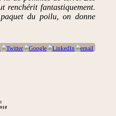
ut renchérit fantastiquement.
e paquet du poilu, on donne
:
1918