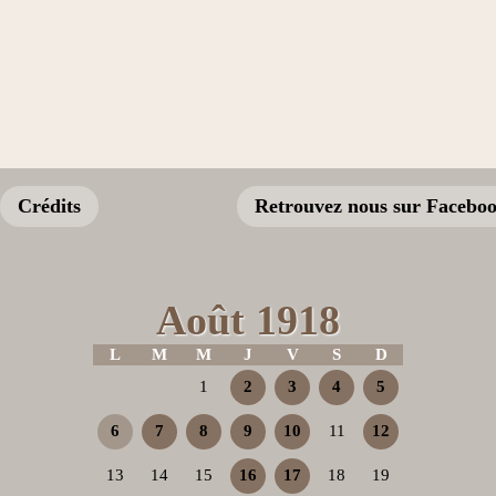
Crédits
Retrouvez nous sur Facebo
Août 1918
L
M
M
J
V
S
D
1
2
3
4
5
6
7
8
9
10
11
12
13
14
15
16
17
18
19