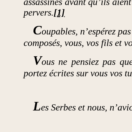
assassinés avant qu’ils aient
pervers.
[1]
C
oupables, n’espérez pas 
composés, vous, vos fils et vo
V
ous ne pensiez pas qu
portez écrites sur vous vos t
L
es Serbes et nous, n’av