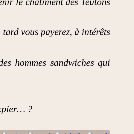
venir le châtiment des Teutons
 tard vous payerez, à intérêts
s des hommes sandwiches qui
expier… ?