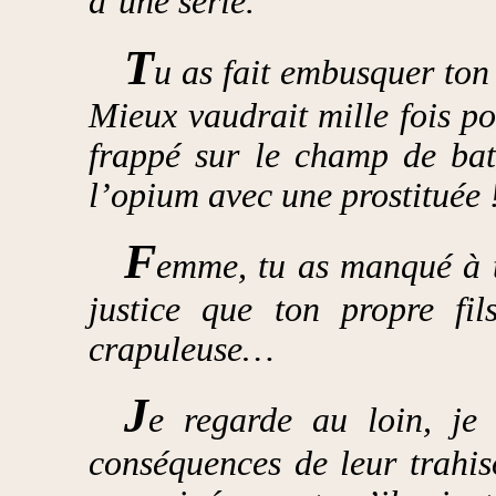
d’une série.
T
u as fait embusquer ton 
Mieux vaudrait mille fois po
frappé sur le champ de bata
l’opium avec une prostituée 
F
emme, tu as manqué à to
justice que ton propre f
crapuleuse…
J
e regarde au loin, je 
conséquences de leur trahi