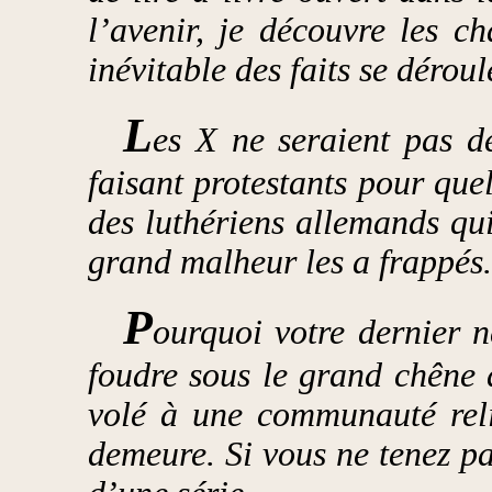
l’avenir, je découvre les c
inévitable des faits se dérou
L
es X ne seraient pas de
faisant protestants pour que
des luthériens allemands qu
grand malheur les a frappés.
P
ourquoi votre dernier né
foudre sous le grand chêne 
volé à une communauté relig
demeure. Si vous ne tenez p