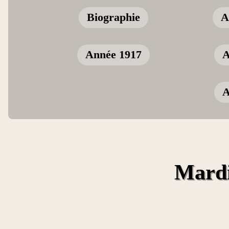
Biographie
A
Année 1917
A
A
Mardi