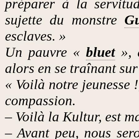
préparer à la servitu
sujette du monstre
Gu
esclaves. »
Un pauvre «
bluet
», 
alors en se traînant sur
« Voilà notre jeunesse !
compassion.
– Voilà la Kultur, est m
– Avant peu, nous ser