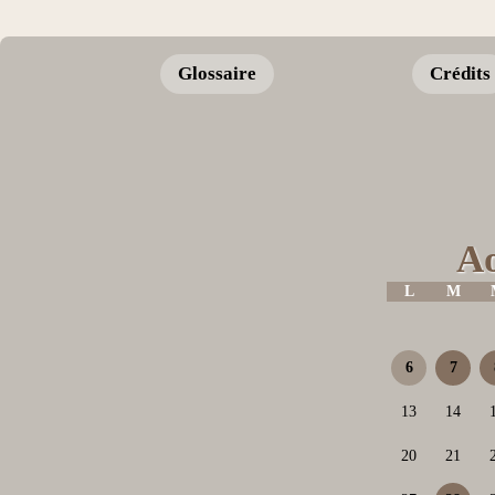
Glossaire
Crédits
Ao
L
M
6
7
13
14
20
21