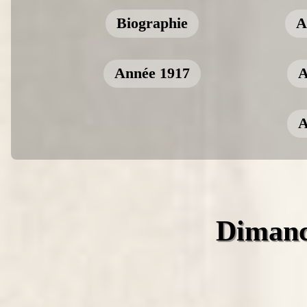
Biographie
A
Année 1917
A
A
Dimanc