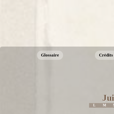
Glossaire
Crédits
Jui
L
M