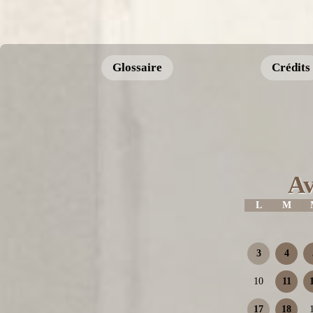
Glossaire
Crédits
Av
L
M
3
4
10
11
17
18