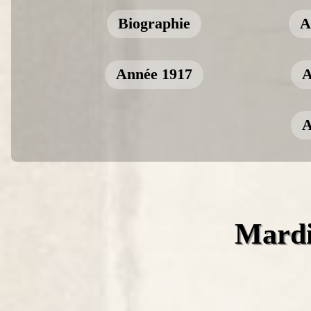
Biographie
A
Année 1917
A
A
Mardi