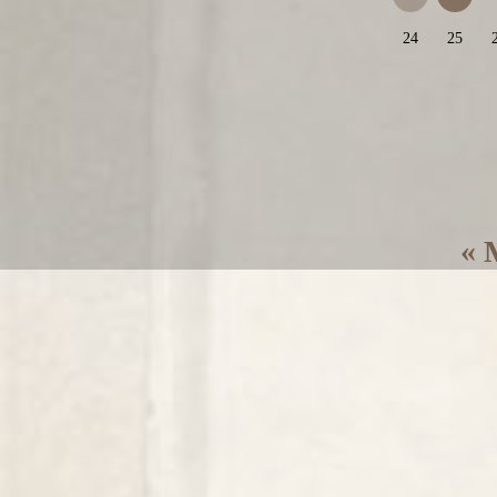
24
25
« 