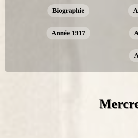
Biographie
A
Année 1917
A
A
Mercre