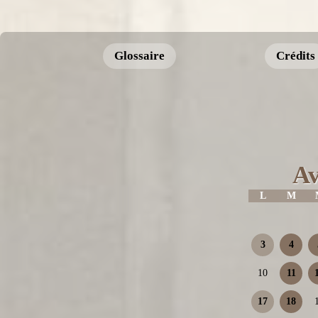
Glossaire
Crédits
Av
L
M
3
4
10
11
17
18