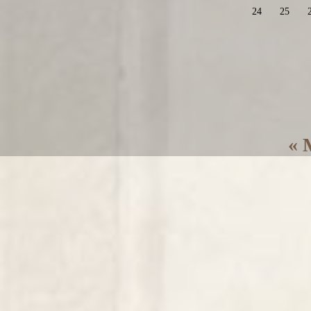
24
25
« 