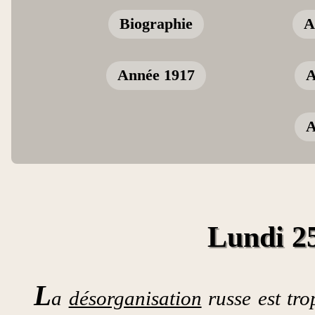
Biographie
A
Année 1917
A
A
Lundi 25
L
a
désorganisation
russe est tr