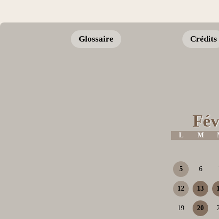
Glossaire
Crédits
Fév
L
M
5
6
12
13
19
20