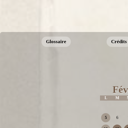
Glossaire
Crédits
Fév
L
M
5
6