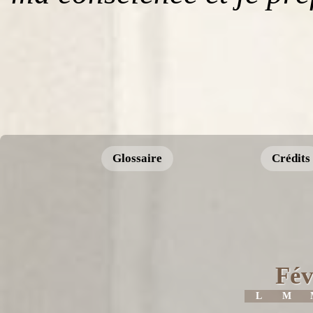
Glossaire
Crédits
Fév
L
M