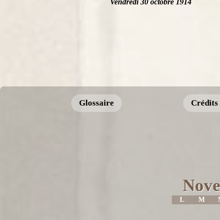
Vendredi 30 octobre 1914
Glossaire
Crédits
Nove
L
M