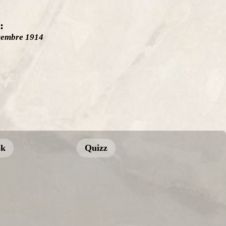
:
vembre 1914
ok
Quizz