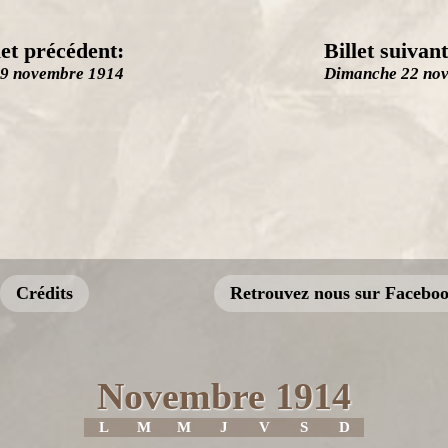
let précédent:
Billet suivant
19 novembre 1914
Dimanche 22 no
Crédits
Retrouvez nous sur Facebo
Novembre 1914
L
M
M
J
V
S
D