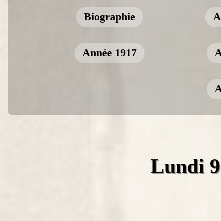
Biographie
A
Année 1917
A
A
Lundi 9