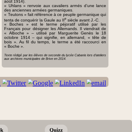
août 1914).
« Uhlans » renvoie aux cavaliers armés d’une lance
des anciennes armées germaniques.
« Teutons » fait référence à ce peuple germanique qui
e
tenta de conquérir la Gaule au II
siècle avant J.-C.
« Boches » est le terme péjoratif utilisé par les
Français pour désigner les Allemands. Il viendrait de
« Alboche » – utilisé par Marguerite Genès le 18
octobre 1914 – qui signifie, en allemand, « tête de
bois ». Au fil du temps, le terme a été raccourci en
« Boche ».
Texte rédigé par les élèves de seconde du lycée Cabanis lors d’ateliers
aux archives municipales de Brive en 2014.
ok
Quizz